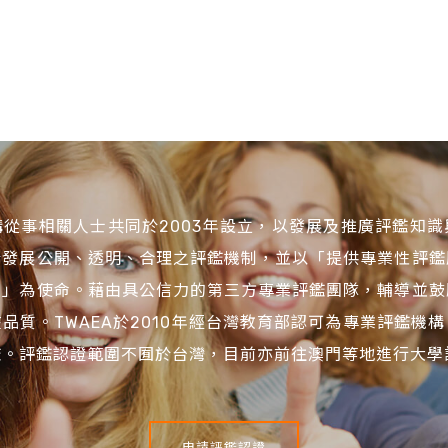
從事相關人士共同於2003年設立，以發展及推廣評鑑知
於發展公開、透明、合理之評鑑機制，並以「提供專業性評鑑
進」為使命。藉由具公信力的第三方專業評鑑團隊，輔導並鼓
品質。TWAEA於2010年經台灣教育部認可為專業評鑑機
鑑。評鑑認證範圍不囿於台灣，目前亦前往澳門等地進行大學
申請評鑑認證