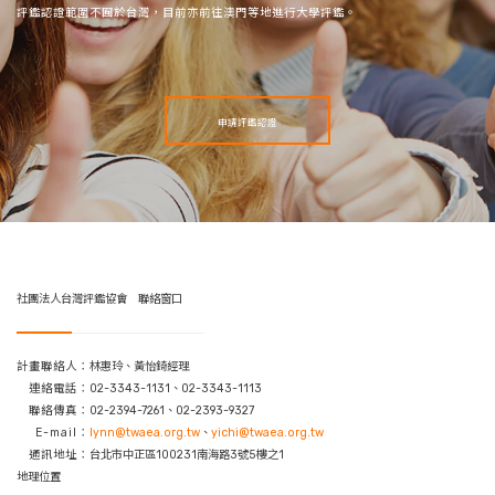
評鑑認證範圍不囿於台灣，目前亦前往澳門等地進行大學評鑑。
申請評鑑認證
社團法人台灣評鑑協會 聯絡窗口
計畫聯絡人：
林惠玲、黃怡錡經理
連絡電話：
02-3343-1131、02-3343-1113
聯絡傳真：
02-2394-7261、02-2393-9327
E-mail：
lynn@twaea.org.tw
、
yichi@twaea.org.tw
通訊地址：
台北市中正區100231南海路3號5樓之1
地理位置