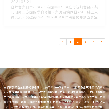
2021.05.21
台評會與日本JUAA、泰國ONESQA進行視訊會議，共
同研商三方國際聯合認證、與克羅埃西亞ASHE線上人
員交流、與越南CEA VNU-HCM合作跨國問卷調查事宜
‹
1
2
3
4
›
由學術界及企業機構從事相關人士共同於2003年設立，以發展及推廣評鑑知識與技
術，並提供評鑑服務為宗旨。致力於發展公開、透明、合理之評鑑機制，並以「提供專
業性評鑑服務、品質保證相關知識等的開發與促進」為使命。藉由具公信力的第三方專
業評鑑團隊，輔導並鼓勵各機關團體自我改善，兼顧內在與外在品質。TWAEA於
2010年經台灣教育部認可為專業評鑑機構，依據《大學法》進行高等教育相關評鑑。