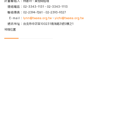
計畫聯絡人：
林惠玲、黃怡錡經理
連絡電話：
02-3343-1131、02-3343-1113
聯絡傳真：
02-2394-7261、02-2393-9327
E-mail：
lynn@twaea.org.tw
、
yichi@twaea.org.tw
通訊地址：
台北市中正區100231南海路3號5樓之1
地理位置